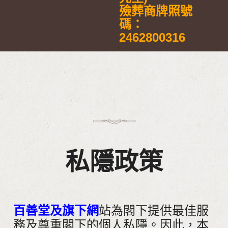
殮葬商牌照號
碼：
2462800316
私隱政策
百善堂及旗下網
站為閣下提供最佳服
務及尊重閣下的個人私隱。因此，本