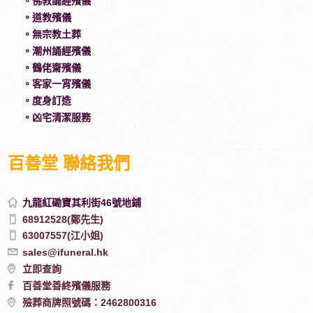
。佛教誦經殯儀
。道教殯儀
。無宗教土葬
。潮州誦經殯儀
。鶴佬齋殯儀
。客家一宵殯儀
。度身訂造
。凶宅清潔服務
百善堂 聯絡我們
九龍紅磡寶其利街46號地鋪
68912528(鄭先生)
63007557(江小姐)
sales@ifuneral.hk
立即查詢
百善堂善終殯儀服務
殮葬商牌照號碼：2462800316