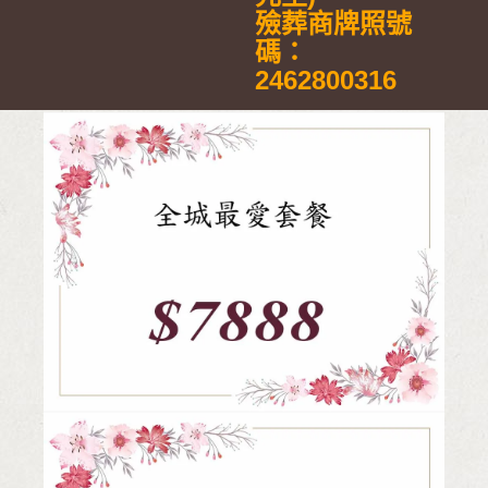
殮葬商牌照號
碼：
2462800316