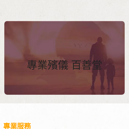
專業殯儀 百善堂
20多年專業團隊，有多款殯儀服務
套裝供選擇，中西喪禮，土葬，火
專業殯儀 百善堂
葬，不同宗教儀式
如火葬後安位，撒灰，土葬立碑，
亦有不同度身訂造的服務，免費專
業咨詢，歡迎查詢/Whatsapp
63007557
專業服務