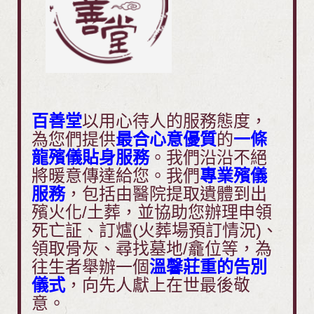
百善堂
以用心待人的服務態度，
為您們提供
最合心意優質
的
一條
龍殯儀貼身服務
。我們沿沿不絕
將暖意傳達給您。我們
專業殯儀
服務
，包括由醫院提取遺體到出
殯火化/土葬，並協助您辦理申領
死亡証、訂爐(火葬場預訂情況)、
領取骨灰、尋找墓地/龕位等，為
往生者舉辦一個
溫馨莊重的告別
儀式
，向先人獻上在世最後敬
意。