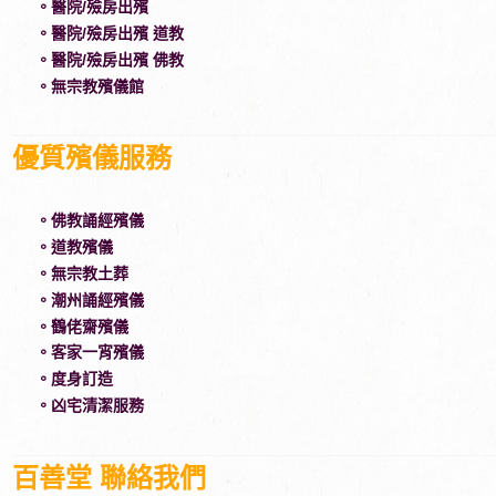
。醫院/殮房出殯
。醫院/殮房出殯 道教
。醫院/殮房出殯 佛教
。無宗教殯儀館
優質殯儀服務
。佛教誦經殯儀
。道教殯儀
。無宗教土葬
。潮州誦經殯儀
。鶴佬齋殯儀
。客家一宵殯儀
。度身訂造
。凶宅清潔服務
百善堂 聯絡我們