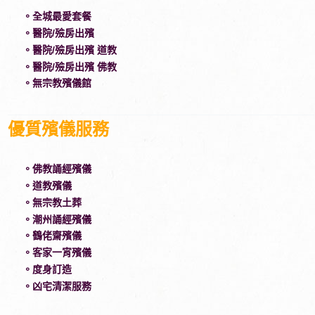
。全城最愛套餐
。醫院/殮房出殯
。醫院/殮房出殯 道教
。醫院/殮房出殯 佛教
。無宗教殯儀館
優質殯儀服務
。佛教誦經殯儀
。道教殯儀
。無宗教土葬
。潮州誦經殯儀
。鶴佬齋殯儀
。客家一宵殯儀
。度身訂造
。凶宅清潔服務