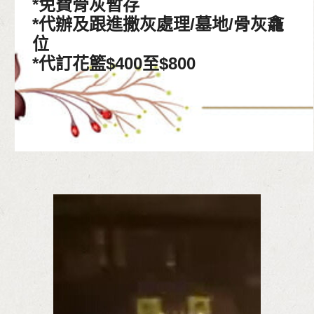
*免費骨灰暫存
*代辦及跟進撒灰處理/墓地/骨灰龕
位
*代訂花籃$400至$800