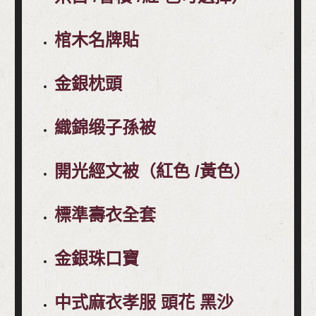
棺木名牌貼
金銀枕頭
織錦缎子孫被
開光經文被（紅色 /黃色）
標準壽衣全套
金銀珠口寶
中式麻衣孝服 頭花 黑沙