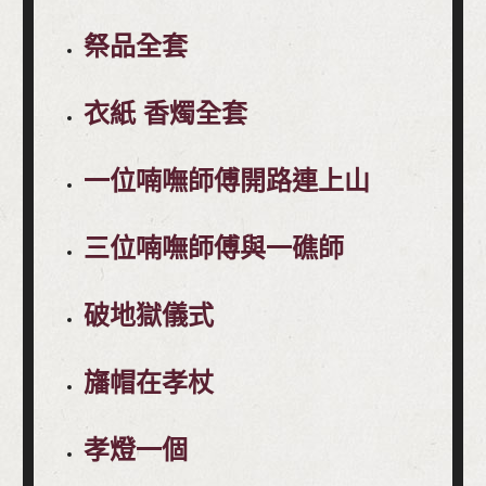
祭品全套
衣紙 香燭全套
一位喃嘸師傅開路連上山
三位喃嘸師傅與一礁師
破地獄儀式
旛帽在孝杖
孝燈一個