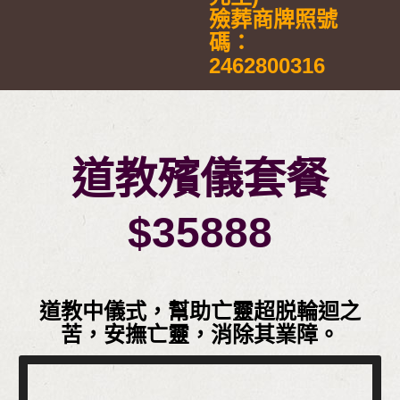
殮葬商牌照號
碼：
2462800316
道教殯儀套餐
$35888
道教中儀式，幫助亡靈超脱輪迴之
苦，安撫亡靈，消除其業障。