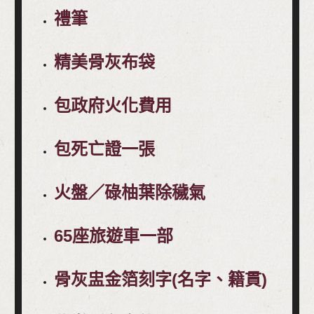
禮筆
精美骨灰布袋
包政府火化費用
包死亡證一張
火盤／碌柚葉除穢氣
65座旅遊車一部
骨灰盅金箔刻字(名字、籍貫)