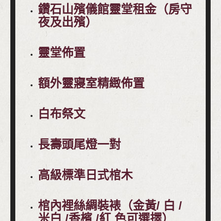
鑽石山殯儀館靈堂租金（房守
夜及出殯）
靈堂佈置
額外靈寢室精緻佈置
白布祭文
長壽頭尾燈一對
高級標準日式棺木
棺內裡絲綢裝裱（金黃/ 白 /
米白 /香檳 /紅 色可選擇）