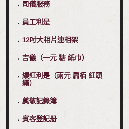
司儀服務
員工利是
12吋大相片連相架
吉儀（一元 糖 紙巾）
纓紅利是（兩元 扁栢 紅頭
繩）
奠敬記錄簿
賓客登記册