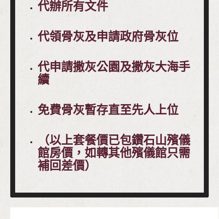
代辦所有文件
代領骨灰及申請政府骨灰位
代申請撒灰公園及撒灰大海手
續
免費骨灰暫存直至先人上位
（以上套餐價已包鑽石山殯儀
館房價，如轉其他殯儀館只需
補回差價）