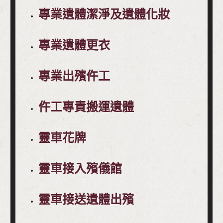
專業遺體潔淨及遺體化妝
專業遺體更衣
專業出殯仵工
仵工專責搬運遺體
靈車花牌
靈車接入殯儀館
靈車接送遺體出殯