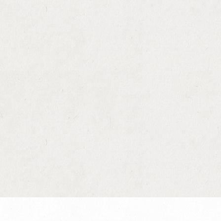
醫院/殮房出殯
醫院/殮房出殯 道教
醫院/殮房出殯 佛教
無宗教殯儀館
佛教誦經殯儀
道教殯儀
無宗教土葬
潮州誦經殯儀
鶴佬齋殯儀
客家一宵殯儀
度身訂造