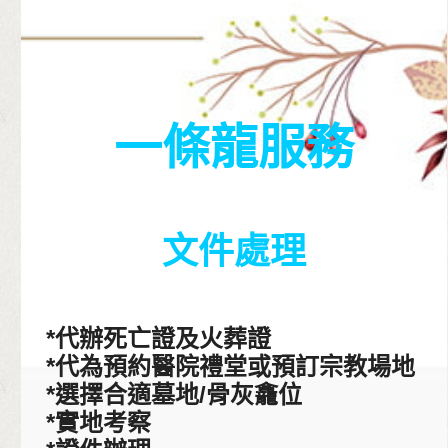
一條龍服務
文件處理
*代辦死亡證及火葬證
*代為預約醫院禮堂或預訂宗教場地
*選擇合適墓地/骨灰龕位
*實地考察