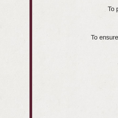
To 
To ensure