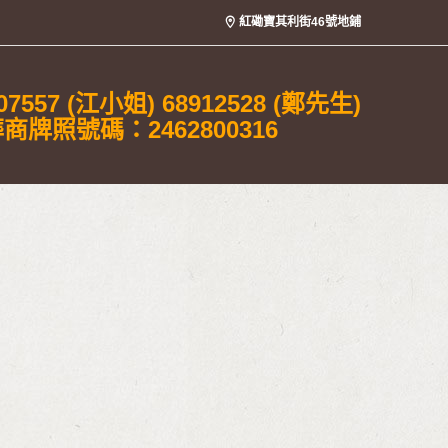
紅磡寶其利街46號地鋪
07557 (江小姐) 68912528 (鄭先生)
商牌照號碼：2462800316