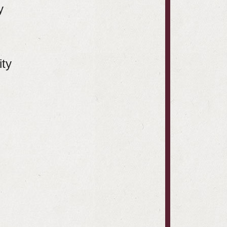
y
ity