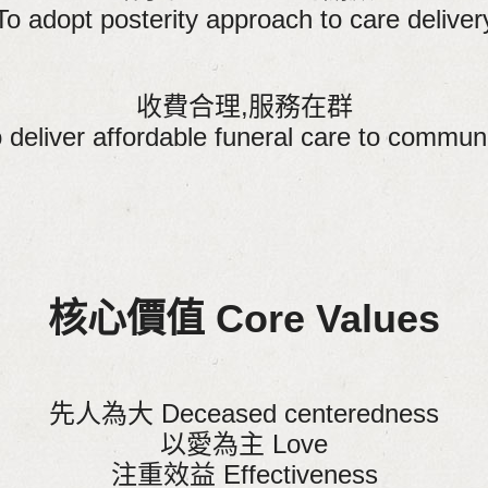
To adopt posterity approach to care deliver
收費合理,服務在群
 deliver affordable funeral care to commun
核心價值 Core Values
先人為大 Deceased centeredness
以愛為主 Love
注重效益 Effectiveness