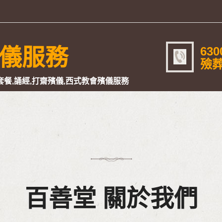
630
儀服務
殮葬
餐,誦經,打齋殯儀,西式教會殯儀服務
百善堂 關於我們