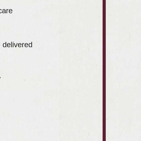
care
 delivered
y