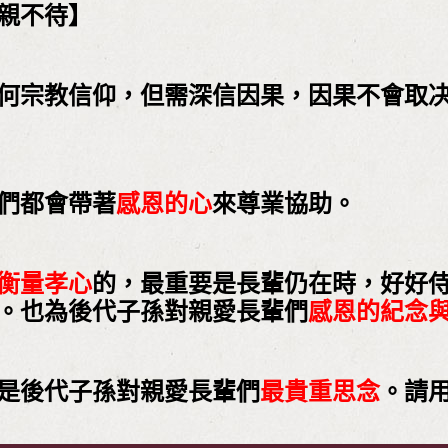
親不待】
何宗教信仰，但需深信因果，因果不會取
們都會帶著
感恩的心
來尊業協助。
衡量孝心
的，最重要是長輩仍在時，好好
。也為後代子孫對親愛長輩們
感恩的紀念
是後代子孫對親愛長輩們
最貴重思念
。請