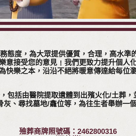
服務態度，為大眾提供優質，合理，高水準
樂意接受您的意見﹗我們更致力提升個人
為快樂之本，沿沿不絕將暖意傳達給每位
務，包括由醫院提取遺體到出殯火化/土葬
取骨灰、尋找墓地/龕位等，為往生者舉辦一
殮葬商牌照號碼：2462800316