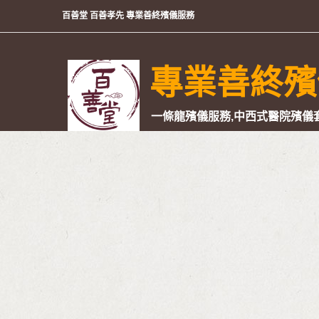
百善堂 百善孝先 專業善終殯儀服務
專業善終殯
一條龍殯儀服務,中西式醫院殯儀套