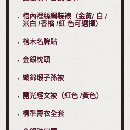
棺內裡絲綢裝裱（金黃/ 白 /
米白 /香檳 /紅 色可選擇）
棺木名牌貼
金銀枕頭
織錦缎子孫被
開光經文被（紅色 /黃色）
標準壽衣全套