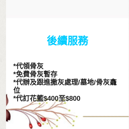
後續服務
*代領骨灰
*免費骨灰暫存
*代辦及跟進撒灰處理/墓地/骨灰龕
位
*代訂花籃$400至$800