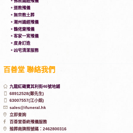
。佛教誦經殯儀
。道教殯儀
。無宗教土葬
。潮州誦經殯儀
。鶴佬齋殯儀
。客家一宵殯儀
。度身訂造
。凶宅清潔服務
百善堂 聯絡我們
九龍紅磡寶其利街46號地鋪
68912528(鄭先生)
63007557(江小姐)
sales@ifuneral.hk
立即查詢
百善堂善終殯儀服務
殮葬商牌照號碼：2462800316