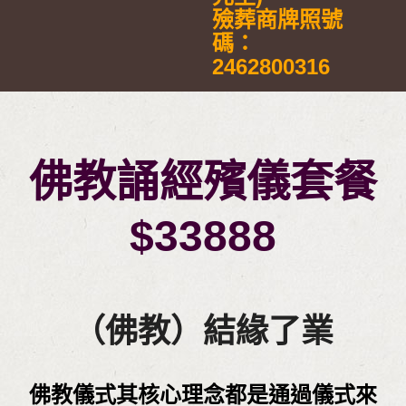
殮葬商牌照號
碼：
2462800316
佛教誦經殯儀套餐
$33888
（佛教）結緣了業
佛教儀式其核心理念都是通過儀式來