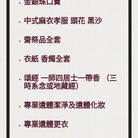
金銀珠口寶
中式麻衣孝服 頭花 黑沙
齋祭品全套
衣紙 香燭全套
頌經 一師四居士一帶香 （三
時系念或地藏經）
專業遺體潔淨及遺體化妝
專業遺體更衣