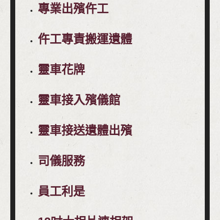
專業出殯仵工
仵工專責搬運遺體
靈車花牌
靈車接入殯儀館
靈車接送遺體出殯
司儀服務
員工利是