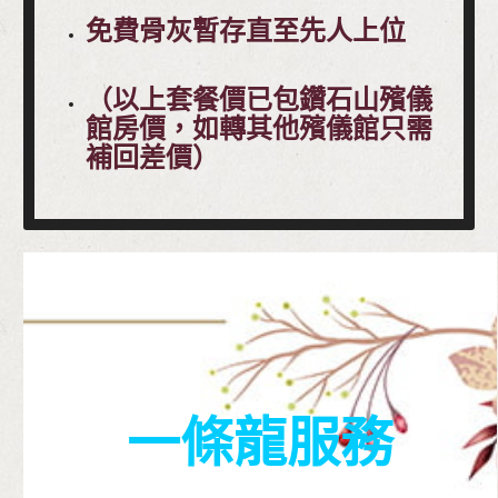
免費骨灰暫存直至先人上位
（以上套餐價已包鑽石山殯儀
館房價，如轉其他殯儀館只需
補回差價）
一條龍服務