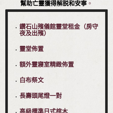
幫助亡靈獲得解脱和安寧
。
鑽石山殯儀館靈堂租金（房守
夜及出殯）
靈堂佈置
額外靈寢室精緻佈置
白布祭文
長壽頭尾燈一對
高級標準日式棺木