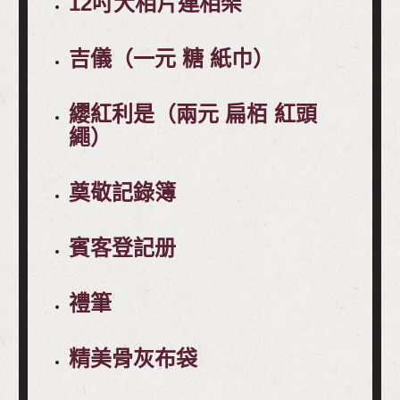
12吋大相片連相架
吉儀（一元 糖 紙巾）
纓紅利是（兩元 扁栢 紅頭
繩）
奠敬記錄簿
賓客登記册
禮筆
精美骨灰布袋