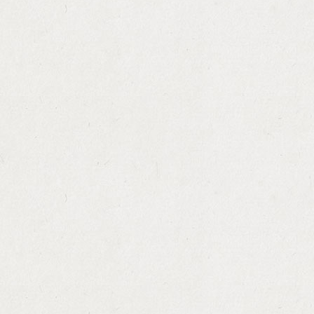
百善堂 專業殯儀服務
全城最愛套餐
醫院/殮房出殯
醫院/殮房出殯 道教
醫院/殮房出殯 佛教
無宗教殯儀館
佛教誦經殯儀
道教殯儀
無宗教土葬
潮州誦經殯儀