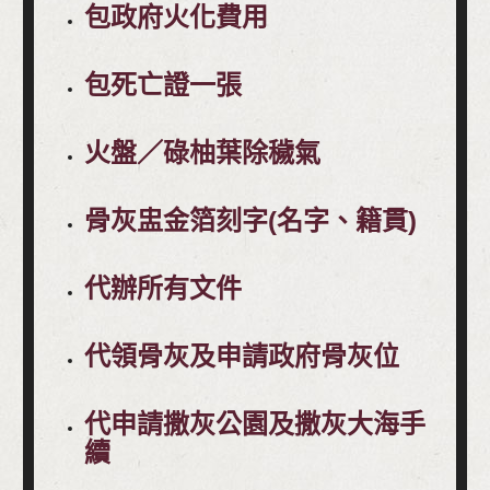
包政府火化費用
包死亡證一張
火盤／碌柚葉除穢氣
骨灰盅金箔刻字(名字、籍貫)
代辦所有文件
代領骨灰及申請政府骨灰位
代申請撒灰公園及撒灰大海手
續