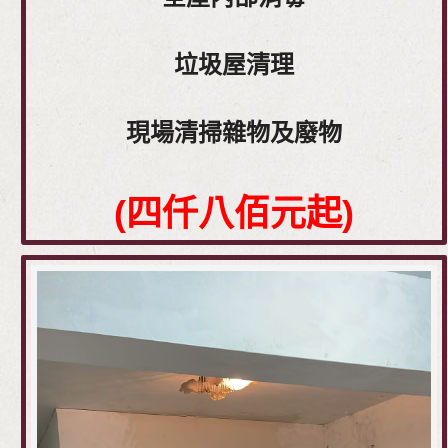
垃圾屋清理
現場清掃雜物及廢物
(四仟八佰元起)