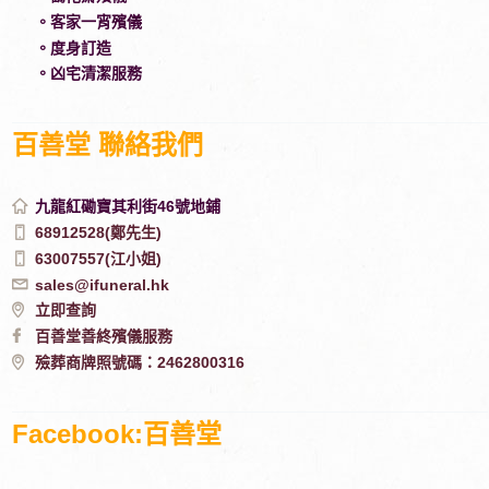
。客家一宵殯儀
。度身訂造
。凶宅清潔服務
百善堂 聯絡我們
九龍紅磡寶其利街46號地鋪
68912528(鄭先生)
63007557(江小姐)
sales@ifuneral.hk
立即查詢
百善堂善終殯儀服務
殮葬商牌照號碼：2462800316
Facebook:百善堂