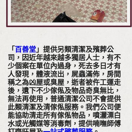
「
百善堂
」提供另類清潔及殯葬公
司，因近年越來越多獨居人士，有不
少個案在單位內過身，死去多日才有
人發現，體液流出，屍蟲滿佈，房間
稱之為凶屋或臭屋，逝者被仵工運走
後，遺下不少傢俬及物品奇臭無比，
無法再使用，普通清潔公司不會提供
此類清潔及清傢俬服務。我們公司便
能協助清走所有傢俬物品，噴灑漂白
水或光觸媒等消毒劑，提供喃嘸師傅
打齋旺屋及
一站式殯葬服務
。