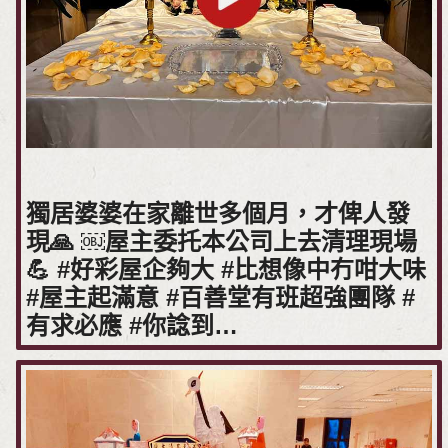
獨居婆婆在家離世多個月，才俾人發
現🙏 ￼屋主委托本公司上去清理現場
💪 #好彩屋企夠大 #比想像中冇咁大味
#屋主起滿意 #百善堂有班超強團隊 #
有求必應 #你諗到…