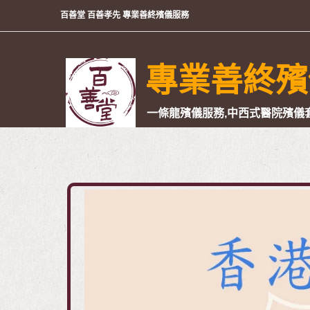
百善堂 百善孝先 專業善終殯儀服務
專業善終殯
一條龍殯儀服務,中西式醫院殯儀套