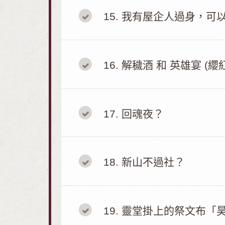
15
我有屋企人過身，可以
16
解穢酒 和 英雄宴 (纓
17
回魂夜？
18
新山不過社？
19
靈堂掛上的祭文布「