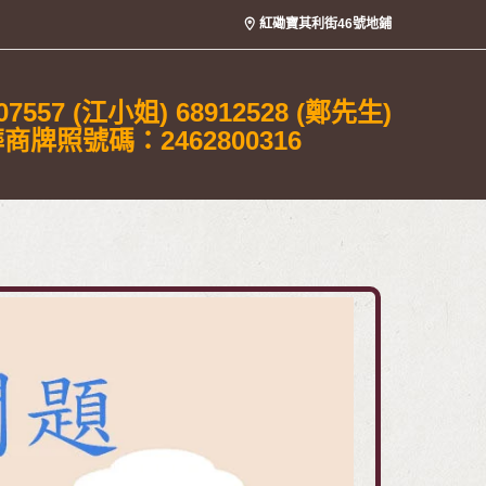
紅磡寶其利街46號地鋪
07557 (江小姐) 68912528 (鄭先生)
商牌照號碼：2462800316