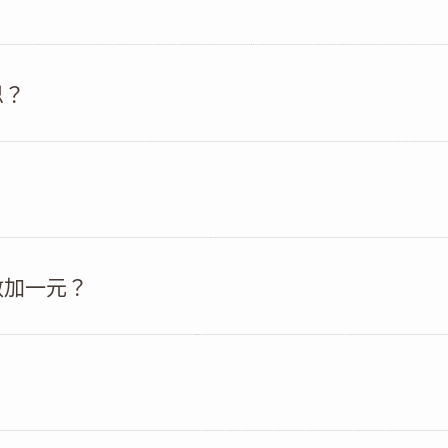
思？
？
數加一元？