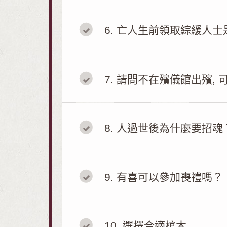
6
亡人生前領取綜緩人士
7
請問不在殯儀館出殯, 
8
人過世後為什麼要招魂
9
有喜可以參加喪禮嗎？
10
選擇合適棺木