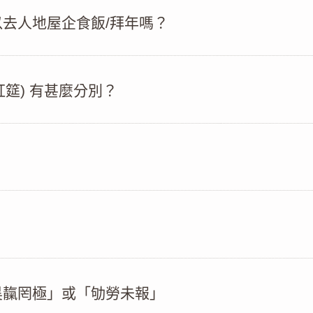
去人地屋企食飯/拜年嗎？
紅筵) 有甚麼分別？
昊靝罔極」或「劬勞未報」