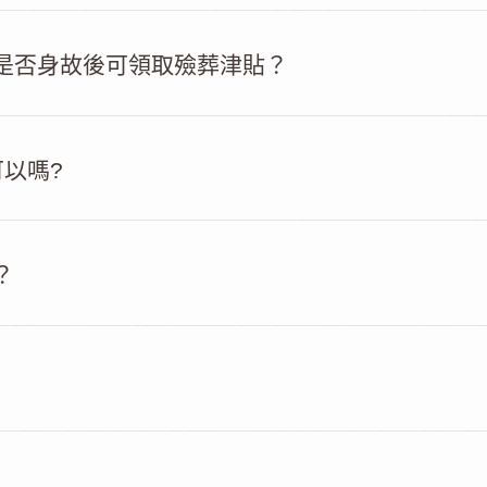
是否身故後可領取殮葬津貼？
可以嗎?
？