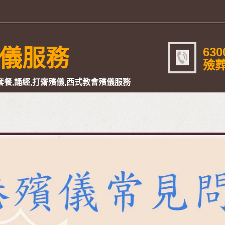
630
儀服務
殮葬
餐,誦經,打齋殯儀,西式教會殯儀服務