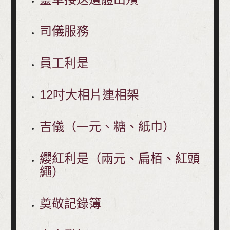
司儀服務
員工利是
12吋大相片連相架
吉儀（一元、糖、紙巾）
纓紅利是（兩元、扁栢、紅頭
繩）
奠敬記錄簿