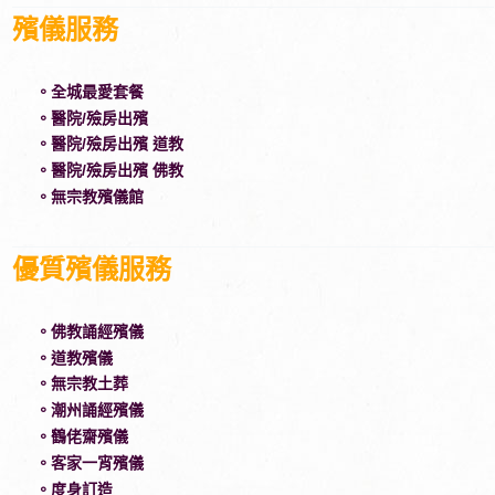
殯儀服務
。全城最愛套餐
。醫院/殮房出殯
。醫院/殮房出殯 道教
。醫院/殮房出殯 佛教
。無宗教殯儀館
優質殯儀服務
。佛教誦經殯儀
。道教殯儀
。無宗教土葬
。潮州誦經殯儀
。鶴佬齋殯儀
。客家一宵殯儀
。度身訂造