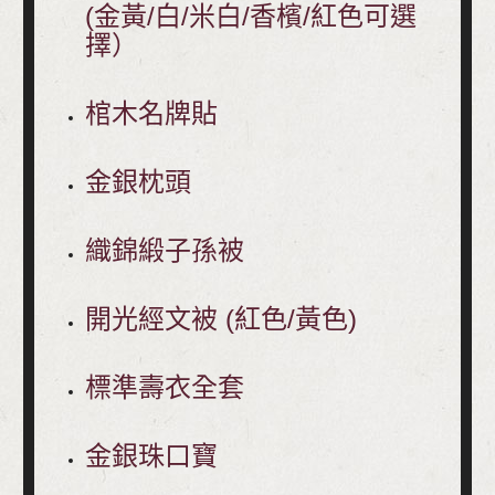
(金黃/白/米白/香檳/紅色可選
擇）
棺木名牌貼
金銀枕頭
織錦緞子孫被
開光經文被 (紅色/黃色)
標準壽衣全套
金銀珠口寶