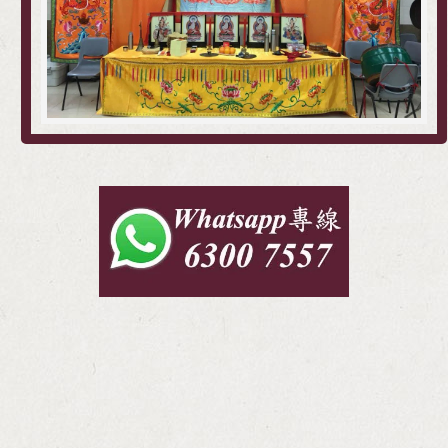
百善堂 專業殯儀服務