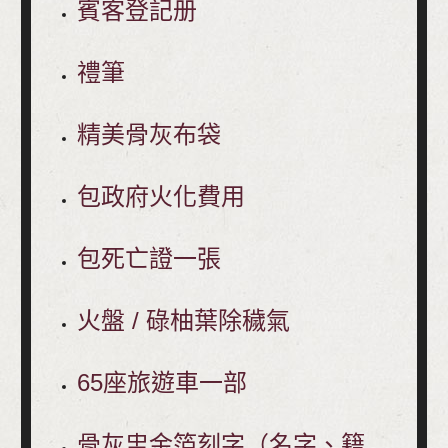
賓客登記册
禮筆
精美骨灰布袋
包政府火化費用
包死亡證一張
火盤 / 碌柚葉除穢氣
65座旅遊車一部
骨灰盅金箔刻字（名字、籍