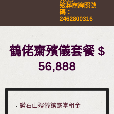
殮葬商牌照號
碼：
2462800316
鶴佬齋殯儀套餐 $
56,888
鑽石山殯儀館靈堂租金