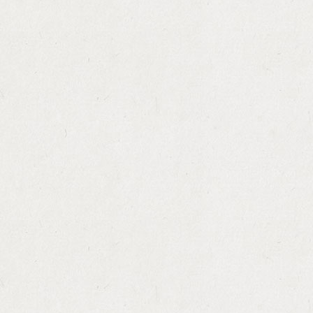
全城最愛套餐
醫院/殮房出殯
醫院/殮房出殯 道教
醫院/殮房出殯 佛教
無宗教殯儀館
佛教誦經殯儀
道教殯儀
無宗教土葬
潮州誦經殯儀
鶴佬齋殯儀
客家一宵殯儀
度身訂造