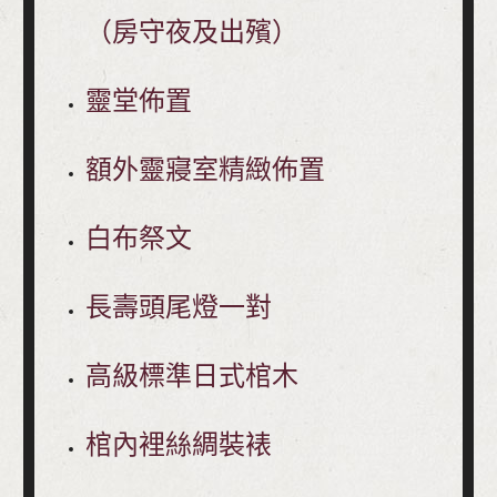
（房守夜及出殯）
靈堂佈置
額外靈寢室精緻佈置
白布祭文
長壽頭尾燈一對
高級標準日式棺木
棺內裡絲綢裝裱