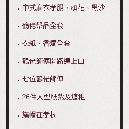
中式麻衣孝服、頭花、黑沙
鶴佬祭品全套
衣紙、香燭全套
鶴佬師傅開路連上山
七位鶴佬師傅
26件大型紙紮及爐租
旛帽在孝杖