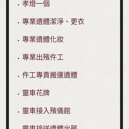
孝燈一個
專業遺體潔淨、更衣
專業遺體化妝
專業出殯仵工
仵工專責搬運遺體
靈車花牌
靈車接入殯儀館
靈車接送遺體出殯