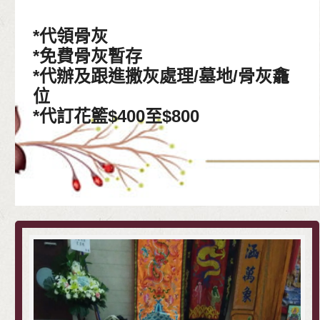
*代領骨灰
*免費骨灰暫存
*代辦及跟進撒灰處理/墓地/骨灰龕
位
*代訂花籃$400至$800