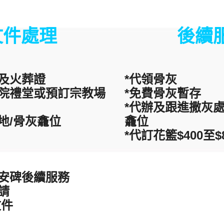
文件處理
後續
證及火葬證
*代領骨灰
醫院禮堂或預訂宗教場
*免費骨灰暫存
*代辦及跟進撒灰處
地/骨灰龕位
龕位
*代訂花籃$400至$
及安碑後續服務
請
文件