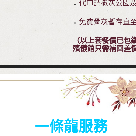
代申請撒灰公園
免費骨灰暫存直
（以上套餐價已包
殯儀館只需補回差
一條龍服務