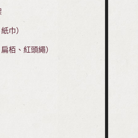
架
、紙巾）
、扁栢、紅頭繩）