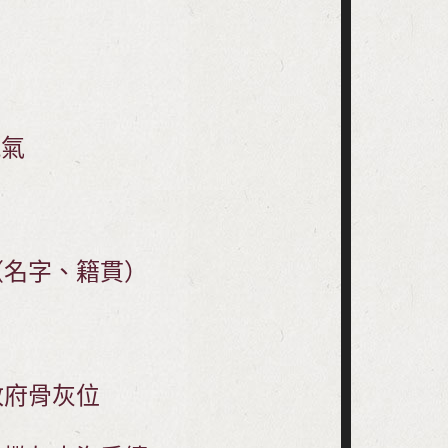
穢氣
（名字、籍貫）
政府骨灰位