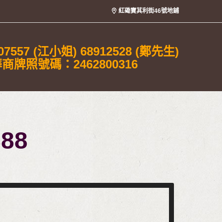
紅磡寶其利街46號地鋪
07557 (江小姐) 68912528 (鄭先生)
商牌照號碼：2462800316
88