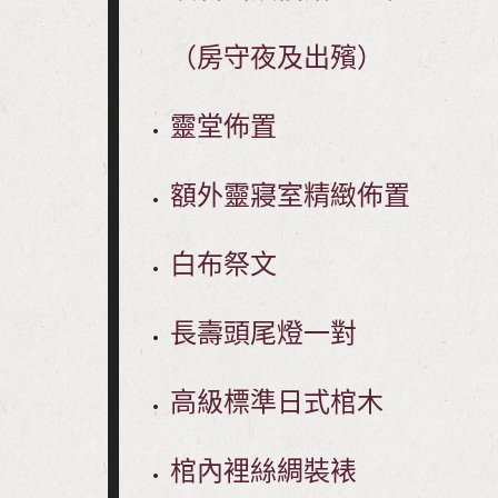
（房守夜及出殯）
靈堂佈置
額外靈寢室精緻佈置
白布祭文
長壽頭尾燈一對
高級標準日式棺木
棺內裡絲綢裝裱