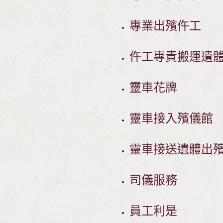
專業出殯仵工
仵工專責搬運遺
靈車花牌
靈車接入殯儀館
靈車接送遺體出
司儀服務
員工利是