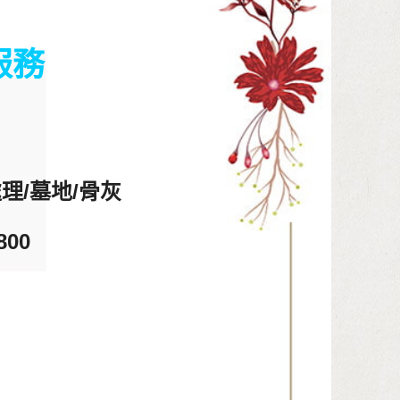
服務
理/墓地/骨灰
800