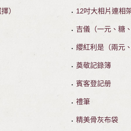
選擇）
12吋大相片連相
吉儀（一元、糖
纓紅利是（兩元
奠敬記錄簿
賓客登記册
禮筆
精美骨灰布袋