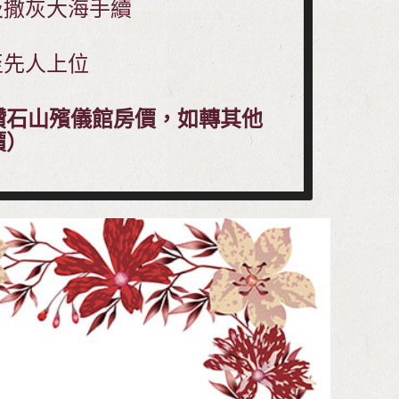
及撒灰大海手續
至先人上位
鑽石山殯儀館房價，如轉其他
價）