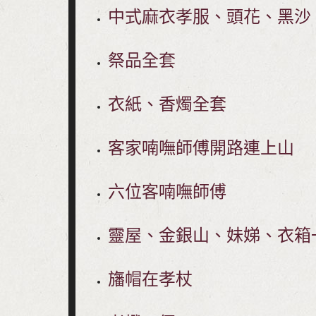
中式麻衣孝服、頭花、黑沙
祭品全套
衣紙、香燭全套
客家喃嘸師傅開路連上山
六位客喃嘸師傅
靈屋、金銀山、妹娣、衣箱
旛帽在孝杖