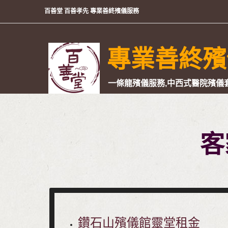
百善堂 百善孝先 專業善終殯儀服務
專業善終殯
一條龍殯儀服務,中西式醫院殯儀套
客
鑽石山殯儀館靈堂租金