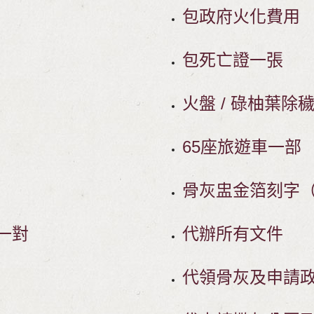
包政府火化費用
包死亡證一張
火盤 / 碌柚葉除
65座旅遊車一部
骨灰盅金箔刻字
一對
代辦所有文件
代領骨灰及申請