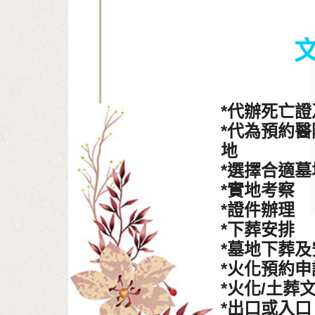
*代辦死亡
*代為預約
地
*選擇合適墓
*實地考察
*證件辦理
*下葬安排
*墓地下葬
*火化預約申
*火化/土葬
*出口或入口