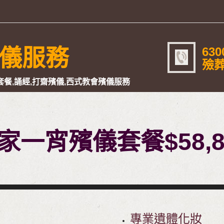
630
儀服務
殮葬
餐,誦經,打齋殯儀,西式教會殯儀服務
家一宵殯儀套餐$58,8
專業遺體化妝