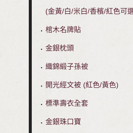
(金黃/白/米白/香檳/紅色可
棺木名牌貼
金銀枕頭
織錦緞子孫被
開光經文被 (紅色/黃色)
標準壽衣全套
金銀珠口寶