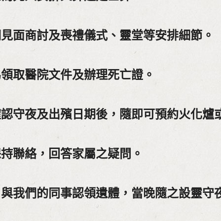
們見面商討及喪禮儀式、靈堂等安排細節。
為領取醫院文件及辦理死亡證。
確認守夜及出殯日期後，隨即可預約火化爐
保持聯絡，回答家屬之疑問。
日與我們的同事認領遺體，當晚隨之設靈守