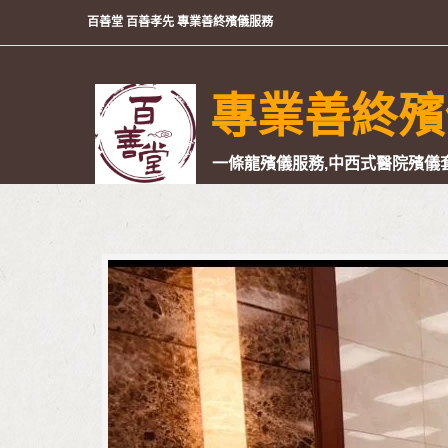
百善堂 百善孝先 專業善終殯儀服務
專業善終殯
一條龍殯儀服務,中西式醫院殯儀套