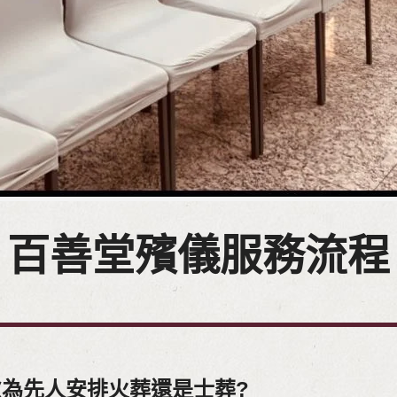
百善堂殯儀服務流程
為先人安排火葬還是士葬?