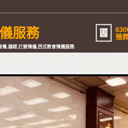
630
儀服務
殮葬
餐,誦經,打齋殯儀,西式教會殯儀服務