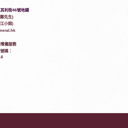
其利街46號地鋪
8(鄭先生)
7(江小姐)
neral.hk
終殯儀服務
照號碼：
16