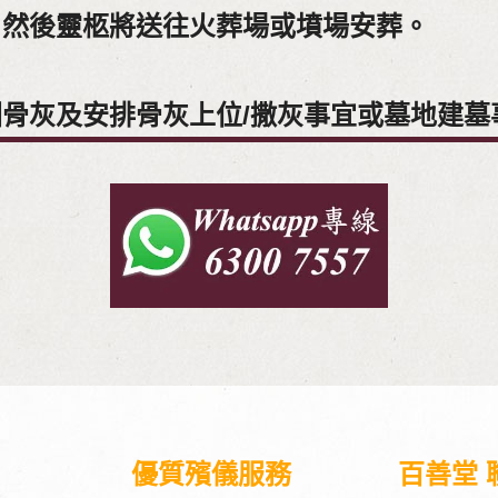
，然後靈柩將送往火葬場或墳場安葬。
骨灰及安排骨灰上位/撒灰事宜或墓地建墓
優質殯儀服務
百善堂 