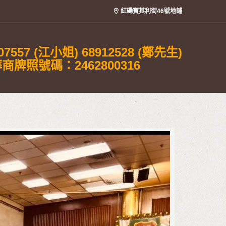
紅磡寶其利街46號地鋪
07557 (江小姐) 68912528 (鄭先生)
商牌照號碼：2462800316