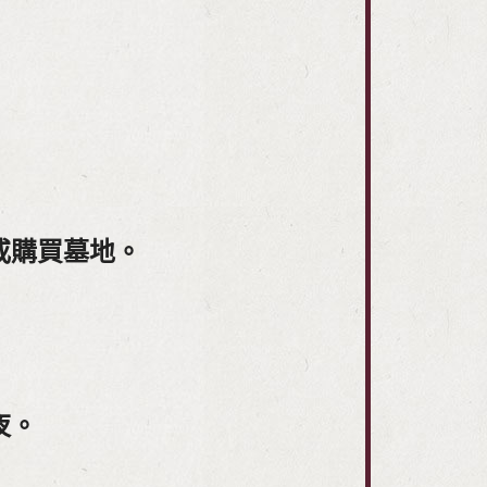
或購買墓地。
夜。