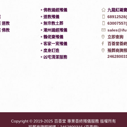
。佛教誦經殯儀
九龍紅磡寶
殯
。道教殯儀
6891252
 道教
。無宗教土葬
6300755
 佛教
。潮州誦經殯儀
sales@ifu
。鶴佬齋殯儀
立即查詢
。客家一宵殯儀
百善堂善
。度身訂造
殮葬商牌
24628003
。凶宅清潔服務
Copyright
© 2019-2025 百善堂 專業善終殯儀服務 版權所有
殮葬商牌照號碼：2462800316 (百善堂)